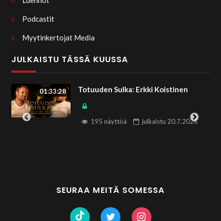
Luennot
Podcastit
Myytinkertojat Media
JULKAISTU TÄSSÄ KUUSSA
Totuuden Sulka: Erkki Koistinen
01:33:28
195 näyttöä
julkaistu
20.7.2026
SEURAA MEITÄ SOMESSA