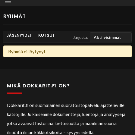
RYHMÄT
JÄSENYYDET
KUTSUT
Järjestä:
Jäsenen
Ryhmiä ei löytynyt.
ryhmät
MIKÄ DOKKARIT.FI ON?
Dokkarit.fi on suomalainen suoratoistopalvelu ajatteleville
katsojille. Julkaisemme dokumentteja, luentoja ja analyysejä,
jotka avaavat historiaa, tietoisuutta ja maailman suuria
ilmiöitä ilman klikkiotsikoita – syvyys edellä.