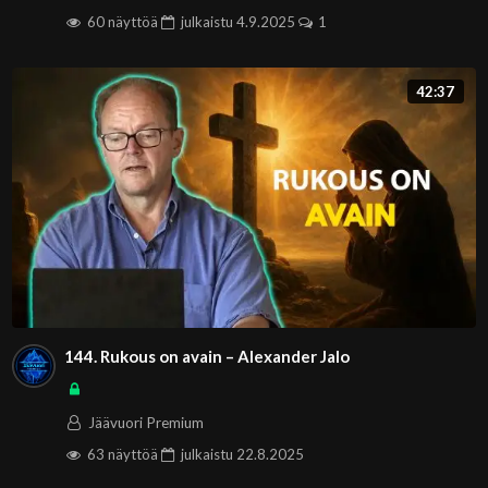
60 näyttöä
julkaistu
4.9.2025
1
42:37
144. Rukous on avain – Alexander Jalo
Jäävuori Premium
63 näyttöä
julkaistu
22.8.2025