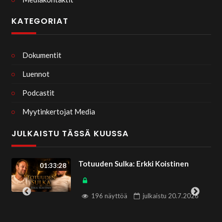
KATEGORIAT
Dokumentit
Luennot
Podcastit
Myytinkertojat Media
JULKAISTU TÄSSÄ KUUSSA
Masteman ja Jumalan sopimus –
36:44
langenneet enkelit osa 5 – Thomas
Wirén
80 näyttöä
julkaistu
26.7.2026