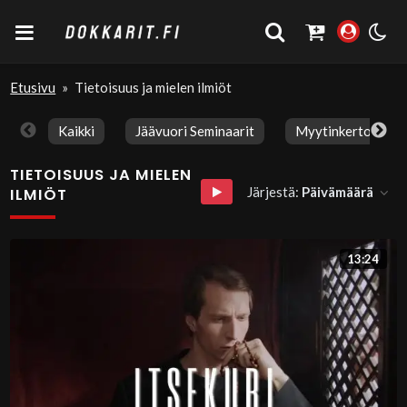
Etusivu
»
Tietoisuus ja mielen ilmiöt
Kaikki
Jäävuori Seminaarit
Myytinkertojat M
TIETOISUUS JA MIELEN
Järjestä:
Päivämäärä
ILMIÖT
13:24