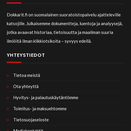
Dokkarit.fi on suomalainen suoratoistopalvelu ajatteleville
katsojille. Julkaisemme dokumentteja, luentoja ja analyysejä,
jotka avaavat historiaa, tietoisuutta ja maailman suuria
ilmiöitä ilman klikkiotsikoita – syvyys edellä.
YHTEYSTIEDOT
Tietoa meistä
Ota yhteyttä
Hyvitys- ja palautuskäytäntömme
Toimitus- ja maksuehtomme
Tietosuojaseloste
Mediakontaktit