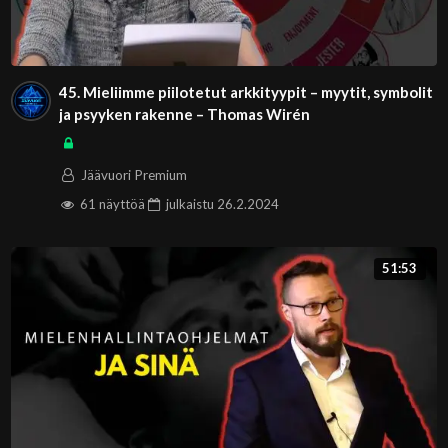
45. Mieliimme piilotetut arkkityypit – myytit, symbolit
ja psyyken rakenne – Thomas Wirén
Jäävuori Premium
61 näyttöä
julkaistu
26.2.2024
51:53