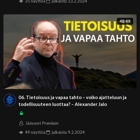
35 näyttöä
julkaistu
13.2.2024
48:49
06. Tietoisuus ja vapaa tahto – voiko ajatteluun ja
todellisuuteen luottaa? – Alexander Jalo
Jäävuori Premium
49 näyttöä
julkaistu
9.2.2024