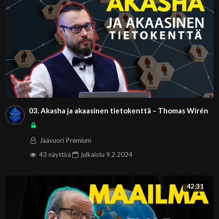
03. Akasha ja akaasinen tietokenttä – Thomas Wirén
Jäävuori Premium
43 näyttöä
julkaistu
9.2.2024
42:31