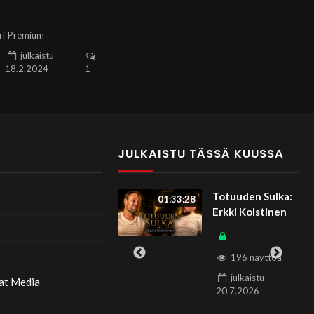
an alkuperä osa 1 –
Wirén
ri Premium
julkaistu
18.2.2024
1
T
JULKAISTU TÄSSÄ KUUSSA
Totuuden Sulka:
Totuuden Sulka:
01:33:28
Kaisa Liski
Erkki Koistinen
120 näyttöä
196 näyttöä
julkaistu
julkaistu
at Media
13.7.2026
20.7.2026