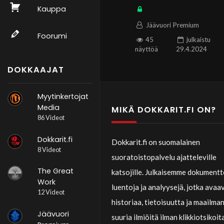
itsetietoisuuden synty –
Kauppa
Thomas Wirén
Jäävuori Premium
Foorumi
45
julkaistu
näyttöä
29.4.2024
DOKKAAJAT
Myytinkertojat
Media
MIKÄ DOKKARIT.FI ON?
86 Videot
Dokkarit.fi
Dokkarit.fi on suomalainen
8 Videot
suoratoistopalvelu ajatteleville
The Great
katsojille. Julkaisemme dokumentt
Work
luentoja ja analyysejä, jotka avaa
12 Videot
historiaa, tietoisuutta ja maailma
Jäävuori
suuria ilmiöitä ilman klikkiotsikoit