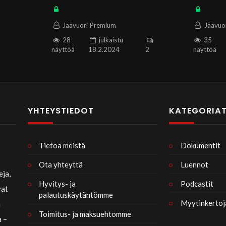
ihmiskunnan alkuperä osa 2 –
ihmiskunn
Thomas Wirén
Thomas 
Jäävuori Premium
Jäävuo
28
julkaistu
35
näyttöä
18.2.2024
2
näyttöä
YHTEYSTIEDOT
KATEGORIA
Totuuden Sulka:
48:08
01:09:05
Tietoa meistä
Dokumentit
Mauri Timonen
Ota yhteyttä
Luennot
eja,
Hyvitys- ja
Podcastit
24 näyttöä
vat
palautuskäytäntömme
julkaistu
Myytinkertoj
n
4.8.2026
Toimitus- ja maksuehtomme
a –