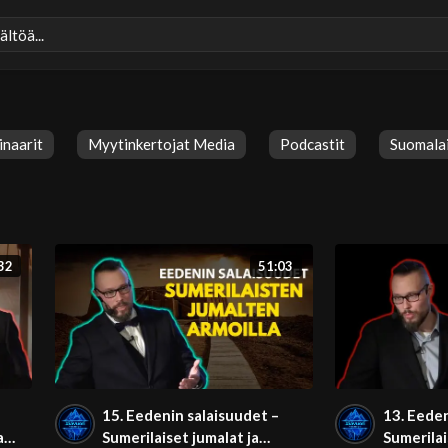
inaarit
Myytinkertojat Media
Podcastit
Suomalai
32
51:03
15. Eedenin salaisuudet –
13. Eeden
a
Sumerilaiset jumalat ja
Sumerilai