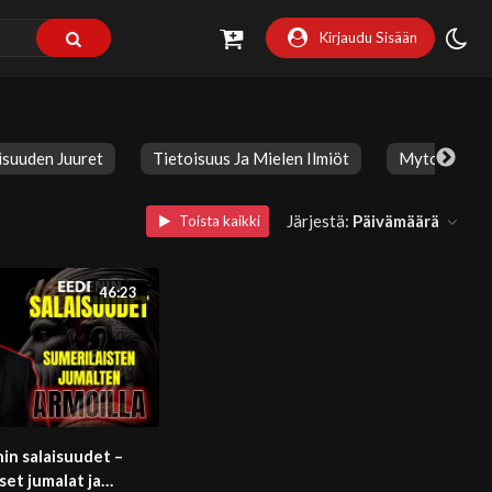
Kirjaudu Sisään
suuden Juuret
Tietoisuus Ja Mielen Ilmiöt
Mytologia
Järjestä:
Päivämäärä
Toista kaikki
46:23
in salaisuudet –
set jumalat ja