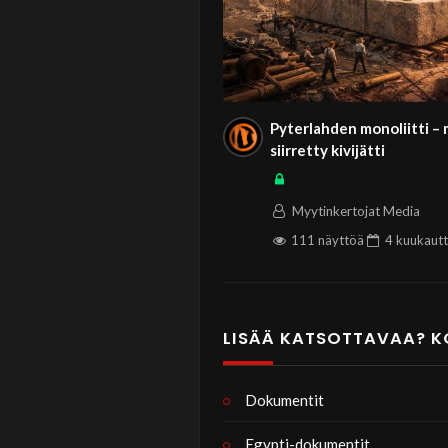
teknologinen kehi
Jakso tarkastelee 
vuosituhansien yli,
Pyterlahden monoliitti –
siirretty kivijätti
Myytinkertojat Media
111 näyttöä
4 kuukaut
LISÄÄ KATSOTTAVAA? K
Dokumentit
Egypti-dokumentit