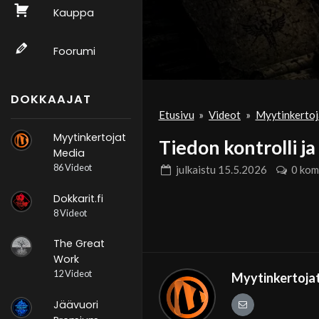
Kauppa
Foorumi
DOKKAAJAT
Etusivu
»
Videot
»
Myytinkertoj
Myytinkertojat
Tiedon kontrolli ja
Media
86 Videot
julkaistu
15.5.2026
0 kom
Dokkarit.fi
8 Videot
The Great
Work
12 Videot
Myytinkertoja
Jäävuori