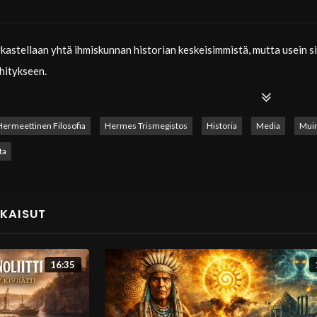
kastellaan yhtä ihmiskunnan historian keskeisimmistä, mutta usein siv
ehitykseen.
eelle havainnosta, että tieto ei ole koskaan ollut täysin vapaasti saat
rjestelmällisesti tuhottu erityisesti konfliktien ja valloitusten yhtey
Hermeettinen Filosofia
Hermes Trismegistos
Historia
Media
Muin
tietävät ja miten he ajattelevat.
ta
 eri aikakausilta: muinaisten kulttuurien tuhoaminen, uskonnolliset mu
n pyyhkimään pois.
LKAISUT
än jälkeen hermeettiseen filosofiaan ja erityisesti Hermeksen ja Ask
nohtamista. Teksti ennustaa ajan, jolloin pyhä tieto katoaa, ihmise
16:35
 pimeyteen.
vain muinaisena kertomuksena, vaan peilinä nykyhetkeen. Mitä tapaht