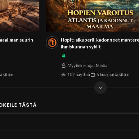
tys korvata menetetyn ymmärryksen – vai onko kyse syvemmästä krii
myös tiedon säilymistä ja uudelleen löytymistä. Nag Hammadin löydöt
 odottaen hetkeä, jolloin se nousee jälleen esiin.
 maailman suurin
Hopit: alkuperä, kadonneet mantere
ihmiskunnan syklit
Myytinkertojat Media
ta
sitten
102 näyttöä
5 kuukautta
sitten
OKEILE TÄSTÄ