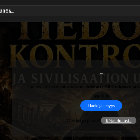
...
Tämä sisältö on ainoastaan
Dokkarit All-Inclusive ja D
jäsenille.
Hanki jäsenyys
Oletko jo jäsen?
Kirjaudu tästä