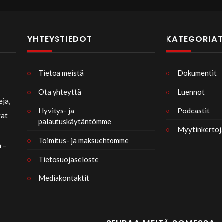
YHTEYSTIEDOT
KATEGORIA
Totuuden Sulka:
48:08
01:09:05
Tietoa meistä
Dokumentit
Mauri Timonen
Ota yhteyttä
Luennot
eja,
Hyvitys- ja
Podcastit
26 näyttöä
vat
palautuskäytäntömme
julkaistu
Myytinkertoj
n
4.8.2026
Toimitus- ja maksuehtomme
a –
Tietosuojaseloste
Mediakontaktit