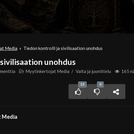
at Media
»
Tiedon kontrolli ja sivilisaation unohdus
 sivilisaation unohdus
menttia
Myytinkertojat Media
/
Valta ja juonittelu
165 n
15
0
t Media