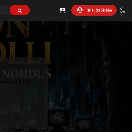
Kirjaudu Sisään
okkarit Infinity
-