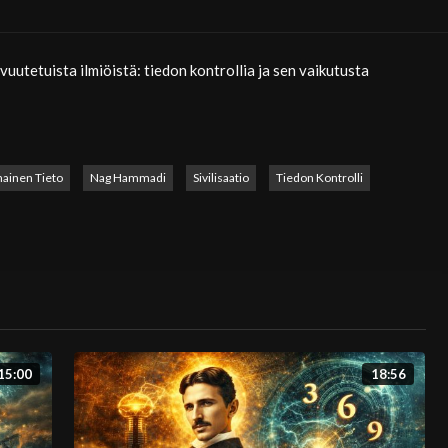
uutetuista ilmiöistä: tiedon kontrollia ja sen vaikutusta
avilla. Historian aikana kulttuuriperintöä, uskomuksia ja
dessä. Tämä ei ole sattumaa, vaan osa vallankäyttöä – keino hallita
ainen Tieto
Nag Hammadi
Sivilisaatio
Tiedon Kontrolli
rrokset sekä modernit konfliktit, joissa historiallinen tieto ja
lepioksen väliseen dialogiin, joka kuvaa sivilisaation
t menettävät yhteyden korkeampiin periaatteisiin ja maailma
15:00
18:56
uu yhteiskunnalle, jos sen historiallinen muisti katoaa? Voiko