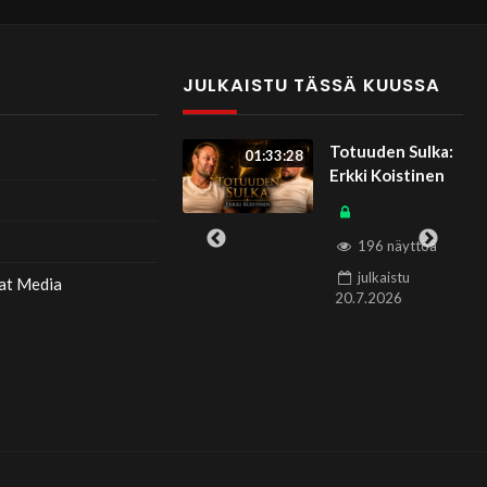
T
JULKAISTU TÄSSÄ KUUSSA
Totuuden Sulka:
Totuuden Sulka:
01:33:28
Kaisa Liski
Erkki Koistinen
120 näyttöä
196 näyttöä
julkaistu
julkaistu
at Media
13.7.2026
20.7.2026