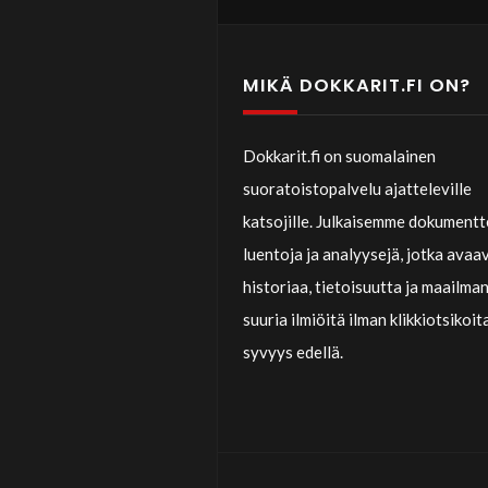
MIKÄ DOKKARIT.FI ON?
Dokkarit.fi on suomalainen
suoratoistopalvelu ajatteleville
katsojille. Julkaisemme dokumentt
luentoja ja analyysejä, jotka avaa
historiaa, tietoisuutta ja maailma
suuria ilmiöitä ilman klikkiotsikoit
syvyys edellä.