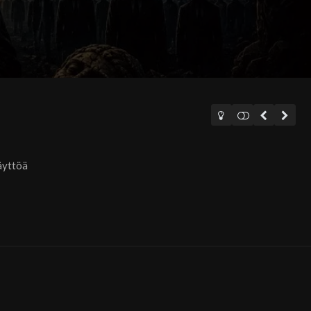
äyttöä