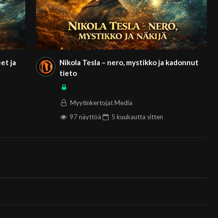
sistä?
 osoittivat, että osa muinaisesta tiedosta voi säilyä
et ja
Nikola Tesla – nero, mystikko ja kadonnut
tieto
Myytinkertojat Media
97 näyttöä
5 kuukautta
sitten