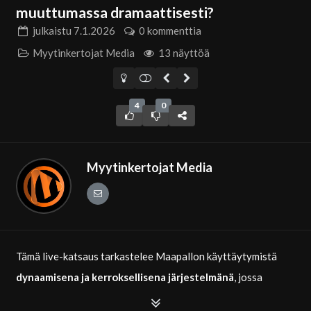
muuttumassa dramaattisesti?
julkaistu
7.1.2026
0 kommenttia
Myytinkertojat Media
13 näyttöä
4
0
Myytinkertojat Media
Tämä live-katsaus tarkastelee Maapallon käyttäytymistä
dynaamisena ja kerroksellisena järjestelmänä
, jossa
pyörimisliike, napaliike, merivirrat ja magneettikenttä ovat