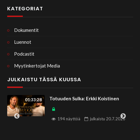
KATEGORIAT
Dokumentit
Luennot
Podcastit
Myytinkertojat Media
JULKAISTU TÄSSÄ KUUSSA
Totuuden Sulka: Erkki Koistinen
01:33:28
194 näyttöä
julkaistu
20.7.2026