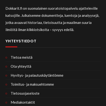
Dokkarit.fi on suomalainen suoratoistopalvelu ajatteleville
katsojille. Julkaisemme dokumentteja, luentoja ja analyysejä,
jotka avaavat historiaa, tietoisuutta ja maailman suuria
ilmiöitä ilman klikkiotsikoita – syvyys edellä.
YHTEYSTIEDOT
Tietoa meistä
Ota yhteyttä
Hyvitys- ja palautuskäytäntömme
Toimitus- ja maksuehtomme
Tietosuojaseloste
Mediakontaktit