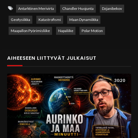
kytkeytyneet toisiinsa hienovaraisilla mutta mitattavilla
Antarktinen Merivirta
Chandler Huojunta
Dzjanibekov
tavoilla.
Geofysiikka
Katastrofismi
Maan Dynamiikka
Keskiössä on Maapallon pyörimisakselin liike eli
polar
Maapallon Pyörimisliike
Napaliike
Polar Motion
motion
, erityisesti Chandlerin huojunta, joka toimii
planeetan pyörimisen vakauttavana mekanismina. Livessä
tarkastellaan havaintoja siitä, kuinka huojunnan
AIHEESEEN LIITTYVÄT JULKAISUT
kokonaisamplitudi on viime vuosikymmeninä pienentynyt
samalla, kun liikkeen geometria on terävöitynyt. Tämä viittaa
30:20
muutokseen tavassa, jolla Maapallo jakaa ja vaimentaa
liikemäärää kuoren, vaipan, ytimen, ilmakehän ja valtamerien
välillä.
Live laajentaa tarkastelun Etelämantereen ympärillä
kiertävään
Antarctic Circumpolar Current
-merivirtaan,
joka on yksi planeetan merkittävimmistä massan ja energian