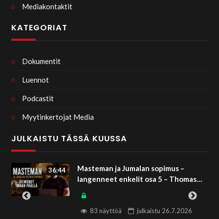
Mediakontaktit
KATEGORIAT
Dokumentit
Luennot
Podcastit
Myytinkertojat Media
JULKAISTU TÄSSÄ KUUSSA
Masteman ja Jumalan sopimus –
36:44
langenneet enkelit osa 5 – Thomas
Wirén
83 näyttöä
julkaistu
26.7.2026