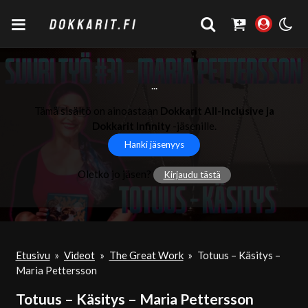
...
Tämä sisältö on ainoastaan
Dokkarit All-Inclusive ja
Dokkarit Infinity
-jäsenille.
Hanki jäsenyys
Oletko jo jäsen?
Kirjaudu tästä
Etusivu
»
Videot
»
The Great Work
»
Totuus – Käsitys –
Maria Pettersson
Totuus – Käsitys – Maria Pettersson