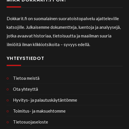
Dokkarit.fi on suomalainen suoratoistopalvelu ajatteleville
katsojille. Julkaisemme dokumentteja, luentoja ja analyysejä,
jotka avaavat historiaa, tietoisuutta ja maailman suuria
ilmiöitä ilman klikkiotsikoita – syvyys edellä.
YHTEYSTIEDOT
Tietoa meistä
Ota yhteyttä
Hyvitys- ja palautuskäytäntömme
Toimitus- ja maksuehtomme
Tietosuojaseloste