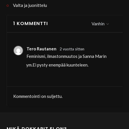
Valta ja juonittelu
1 KOMMENTTI
Vanhin
Tero Rautanen
2 vuotta sitten
Feminismi, ilmastonmuutos ja Sanna Marin
ym.Ei pysty enempää kuunteleen.
Kommentointi on suljettu.
MIKÄ DOKKARIT.FI ON?