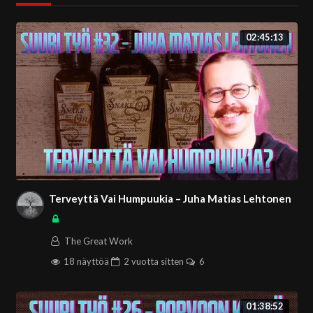
02:45:13
Terveyttä Vai Humpuukia – Juha Matias Lehtonen
The Great Work
18 näyttöä
2 vuotta
sitten
6
01:38:52