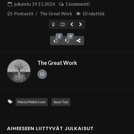
julkaistu
19.11.2024
1 kommentti
Podcastit
/
The Great Work
10 näyttöä
2
0
The Great Work
Maria Pettersson
Suuri Työ
AIHEESEEN LIITTYVÄT JULKAISUT