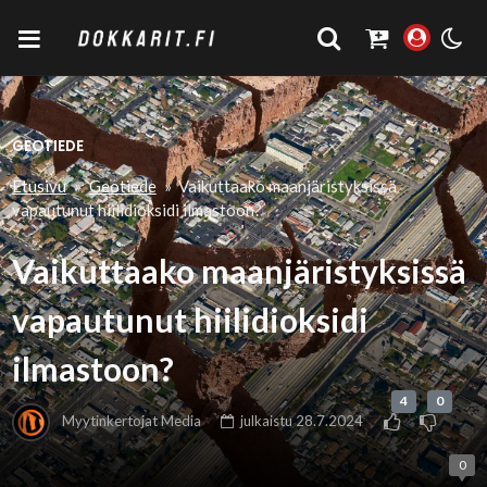
GEOTIEDE
Etusivu
»
Geotiede
»
Vaikuttaako maanjäristyksissä
vapautunut hiilidioksidi ilmastoon?
Vaikuttaako maanjäristyksissä
vapautunut hiilidioksidi
ilmastoon?
4
0
Myytinkertojat Media
julkaistu
28.7.2024
0