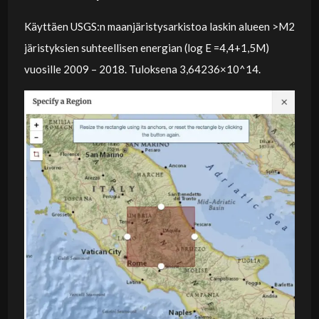
Käyttäen USGS:n maanjäristysarkistoa laskin alueen >M2
järistyksien suhteellisen energian (log E =4,4+1,5M)
vuosille 2009 – 2018. Tuloksena 3,64236×10^14.