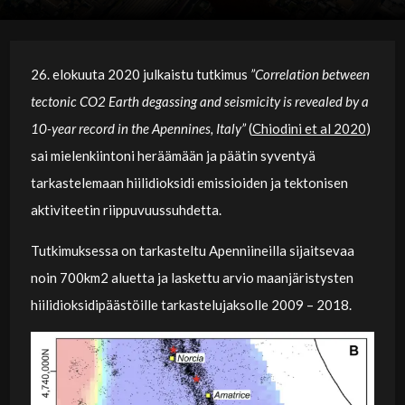
26. elokuuta 2020 julkaistu tutkimus
”Correlation between
tectonic CO2 Earth degassing and seismicity is revealed by a
10-year record in the Apennines, Italy”
(
Chiodini et al 2020
)
sai mielenkiintoni heräämään ja päätin syventyä
tarkastelemaan hiilidioksidi emissioiden ja tektonisen
aktiviteetin riippuvuussuhdetta.
Tutkimuksessa on tarkasteltu Apenniineilla sijaitsevaa
noin 700km2 aluetta ja laskettu arvio maanjäristysten
hiilidioksidipäästöille tarkastelujaksolle 2009 – 2018.