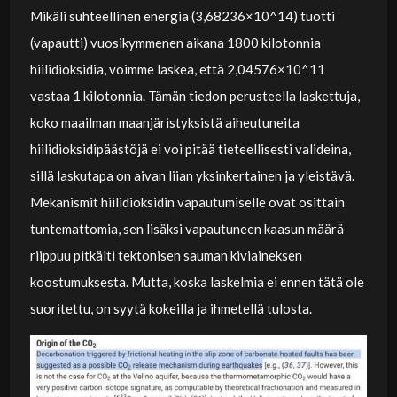
Mikäli suhteellinen energia (3,68236×10^14) tuotti
(vapautti) vuosikymmenen aikana 1800 kilotonnia
hiilidioksidia, voimme laskea, että 2,04576×10^11
vastaa 1 kilotonnia. Tämän tiedon perusteella laskettuja,
koko maailman maanjäristyksistä aiheutuneita
hiilidioksidipäästöjä ei voi pitää tieteellisesti valideina,
sillä laskutapa on aivan liian yksinkertainen ja yleistävä.
Mekanismit hiilidioksidin vapautumiselle ovat osittain
tuntemattomia, sen lisäksi vapautuneen kaasun määrä
riippuu pitkälti tektonisen sauman kiviaineksen
koostumuksesta. Mutta, koska laskelmia ei ennen tätä ole
suoritettu, on syytä kokeilla ja ihmetellä tulosta.