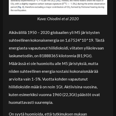
Kuva: Chiodini et al 2020
Aikävälillä 1950 – 2020 globaalien yli M5 järistysten
suhteellinen kokonaisenergia on 1,67524*10^19. Tästä
energiasta vapautunut hiilidioksidi, viitaten ylläolevaan
laskumetodiin, on 81888365 kilotonnia (81,9Gt).
Määrässä ei ole huomioitu alle M5 järistyksiä, mutta
niiden suhteellinen energia nostaisi kokonaismäärää
arviolta vain 1-5%. Vuotta kohden vapautunut
hiilidioksidin määrä on noin 1Gt. Aktiivisina vuosina,
kuten esimerkiksi vuonna 1960 (22,3Gt) päästöt ovat
huomattavasti suurempia.
On syytä huomioida, että tutkimuksen mukaan