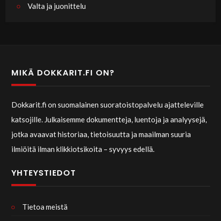
Valta ja juonittelu
MIKÄ DOKKARIT.FI ON?
Dokkarit.fi on suomalainen suoratoistopalvelu ajatteleville
katsojille. Julkaisemme dokumentteja, luentoja ja analyysejä,
jotka avaavat historiaa, tietoisuutta ja maailman suuria
ilmiöitä ilman klikkiotsikoita – syvyys edellä.
YHTEYSTIEDOT
Tietoa meistä